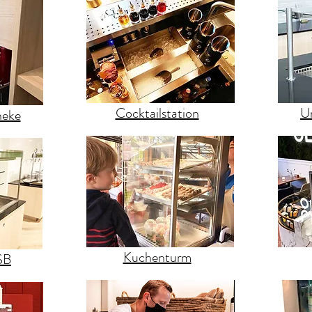
Cocktailstation
U
heke
Kuchenturm
SB