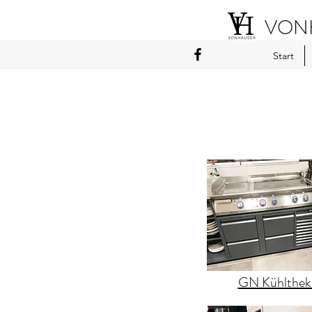
VONH
Start
GN Kühlthek