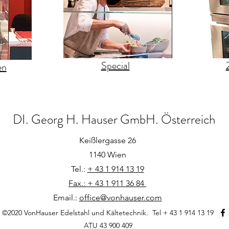
Special
en
DI. Georg H. Hauser GmbH. Österreich
Keißlergasse 26
1140 Wien
Tel.:
+ 43 1 914 13 19
Fax.: + 43 1 911 36 84
Email.:
office@vonhauser.com
©2020 VonHauser Edelstahl und Kältetechnik. Tel + 43 1 914 13 19
ATU 43 900 409