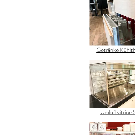
Getränke Kühlt
Umluftvitrine 