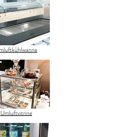
mluftkühlwanne
Umluftvitrine