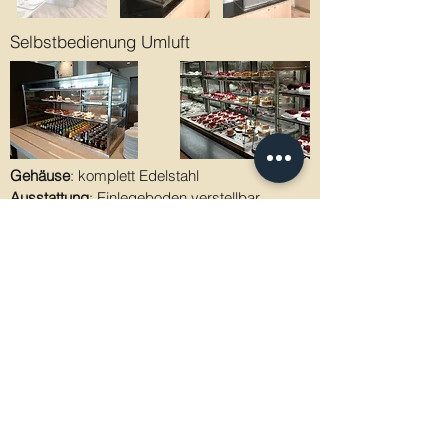
Selbstbedienung Umluft
Gehäuse
: komplett Edelstahl
Ausstattung
: Einlegeboden verstellbar
Regal
: 1,2,3 mit LED Beleuchtung
Kältesystem
: Steckerfertig, od.
Zentrahlkühlung, Umluftverdampfer
Regelung Temp.
: Digitaler Regler
Regelung Luftstrom
: Digitale Regelung
DI. Georg H. Hauser GmbH. Österreich
Keißlergasse 26
1140 Wien
©2020 VonHauser Edelstahl und Kältetechnik.
Tel.:
+ 43 1 914 13 19
Tel +
43 1 914 13 19
Fax.: +
43 1 911 36 84
ATU
43 900 409
Email.:
office@vonhauser.com
AGB findet man unter
Kontakt
.