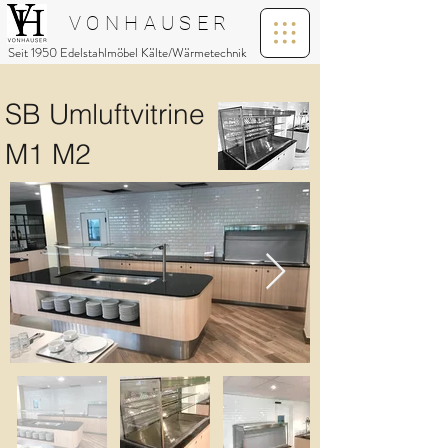
V O N H A U S E R
Seit 1950 Edelstahlmöbel Kälte/Wärmetechnik
SB Umluftvitrine
M1 M2